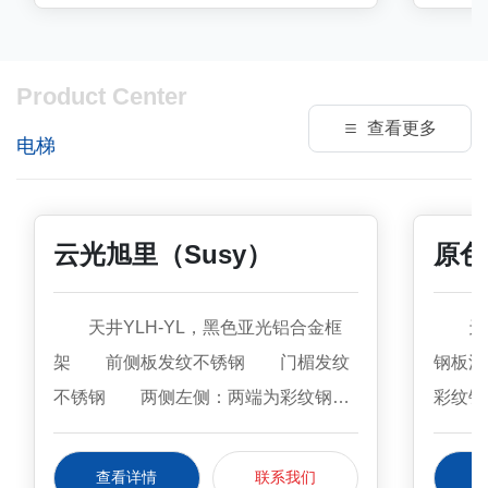
Product Center
查看更多
电梯
云光旭里（Susy）
原色
天井YLH-YL，黑色亚光铝合金框
天井
架 前侧板发纹不锈钢 门楣发纹
钢板浮
不锈钢 两侧左侧：两端为彩纹钢板
彩纹钢
（KB19），中间为镜面不锈钢镀黑钛
+镜面
+镜面饰条 右侧：两端为彩纹钢板
面 地
查看详情
联系我们