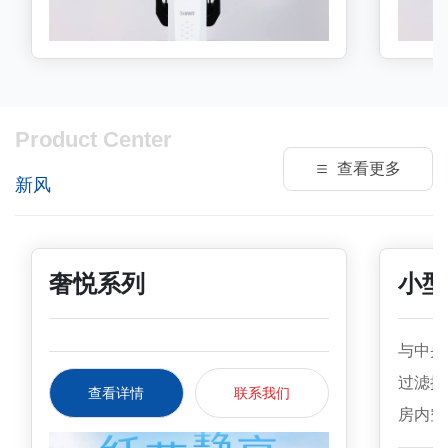
工作压力MPa0.2-1.60.2-1.6水批净水流
高压，
量m3/h4.24.2水批额定总净水量
碳环保
m³100100电源/排污无/无无/无万向连接
有Tur
件无无环境温度℃5-30/5-405-30/5-40耗
洗更彻
材使用周期 ①定期拆洗定期拆洗高x宽x
米，符合
Product Center
深mm398X197X140398X199X140指
型号Avan
查看更多
新风
导价￥66806680产地奥地利奥地利①
MInfini
滤芯可拆洗，手洗或机洗均可，亦可两
滤孔径μm
根滤芯轮替使用。
作压力MPa
奢悦系列
小型
1.00
m³/h3
与中央
m³10
过滤换
有无/
查看详情
联系我们
房内空
动手动
风量的