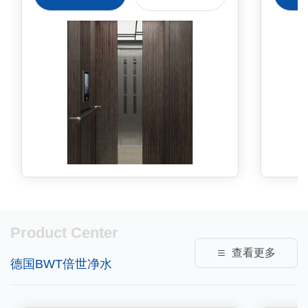
（KB19），中间为镜面不锈钢 后
侧板彩纹钢板（KB19）+镜面不锈
钢 轿门发纹不锈钢 操作盘BC-
T8A1 扶手深色木质直线型（MS-
91） 踢脚板黑色PVC 地板
PVC（YP2013）
Product Center
查看更多
德国BWT倍世净水