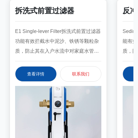
拆洗式前置过滤器
反冲
E1 Single-lever Filter拆洗式前置过滤器
Sedi
功能有效拦截水中泥沙、铁锈等颗粒杂
能有效
质，防止其在入户水流中对家庭水管及
质，防
涉水家电造成危害，为家居水安全保驾
涉水家
护航。特点. 高品质聚丙烯PP滤网通过
护航。
查看详情
联系我们
HACCP（国际食品安全标准）认证；.
HAC
一个手柄关闭水源，每个人都能轻松操
食品级
作；. 30秒内即可完成滤芯更换；. 更换
细菌；.
滤芯无需工具，无溅水；. 滤芯可手洗
洗流速
或机洗；. 配有卫生保险管。型号E1E1
孔径90
管径in3/4''1''过滤孔径μm90-11090-110
1344