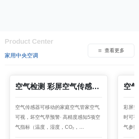
Product Center
查看更多
家用中央空调
空气检测 彩屏空气传感器
空气
可视化
可靠
空气传感器可移动的家庭空气管家空气
彩屏空
可视，坏空气早预警· 高精度感知5项空
时可视
气指标（温度，湿度，CO₂，
气参数
TVOC,PM2.5）· 可追加安装甲醛传感
婴幼儿