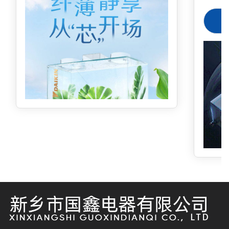
境温度℃5
滤网，
405-3
气。
定期勤
期勤洗
mm278
指导价
￥308
998
国德国
换滤芯
即可保
地水质