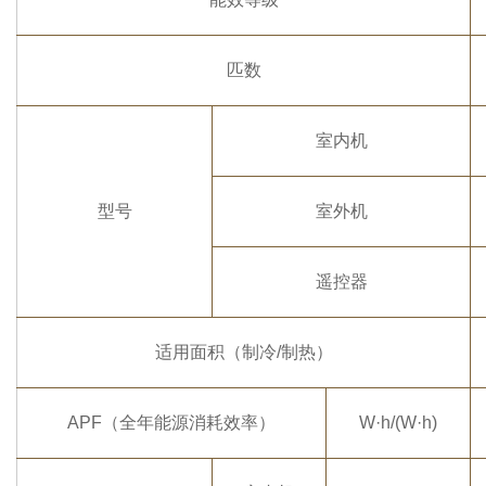
匹数
室内机
型号
室外机
遥控器
适用面积（制冷/制热）
APF（全年能源消耗效率）
W·h/(W·h)