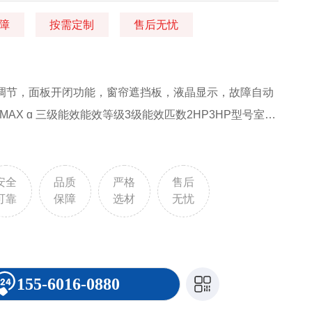
障
按需定制
售后无忧
调节，面板开闭功能，窗帘遮挡板，液晶显示，故障自动
MAX ɑ 三级能效能效等级3级能效匹数2HP3HP型号室内
72TC-W室外机RXW350TCRXW372TC遥控器
适用面积（制冷/制热）20~28/13~2428~37/21~32APF（全
.493.29尺寸（HxWxD)室内机mm1225 x 464 x
安全
品质
严格
售后
可靠
保障
选材
无忧
外机mm550 x 765x 285（含突起处：550x840x327）595 x
881x342）重量（室内机/室外机）kg35/4135/43
155-6016-0880