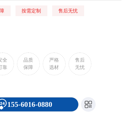
障
按需定制
售后无忧
安全
品质
严格
售后
可靠
保障
选材
无忧
155-6016-0880