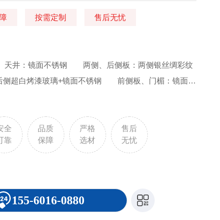
障
按需定制
售后无忧
 天井：镜面不锈钢 两侧、后侧板：两侧银丝绸彩纹
钢，后侧超白烤漆玻璃+镜面不锈钢 前侧板、门楣：镜面不
板：FL-PH09(拼花PVC) 操作盘(一体式)：显示
T2
安全
品质
严格
售后
可靠
保障
选材
无忧
155-6016-0880