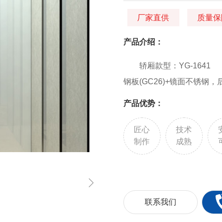
厂家直供
质量保
产品介绍：
轿厢款型：YG-1641
钢板(GC26)+镜面不锈
锈钢 轿门：镜面不锈钢 地
产品优势：
屏:云端传媒/其它:同BC-P5D
匠心
技术
制作
成熟
联系我们