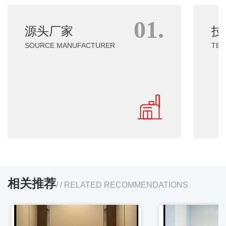
源头厂家
01.
SOURCE MANUFACTURER
源头厂家
技
SOURCE MANUFACTURER
TEC
相关推荐
/ / RELATED RECOMMENDATIONS