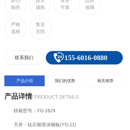
轿门：缎纹不锈钢 地板：FL-P40(白色PVC) 操作
匠心
技术
安全
品质
制作
成熟
可靠
保障
盘：BD-D2F1
严格
售后
选材
无忧
155-6016-0880
联系我们
产品介绍
我们的优势
相关推荐
产品详情
/ PRODUCT DETAILS
轿厢型号：YG-1624
天井：钻石银喷涂钢板(YG-11)