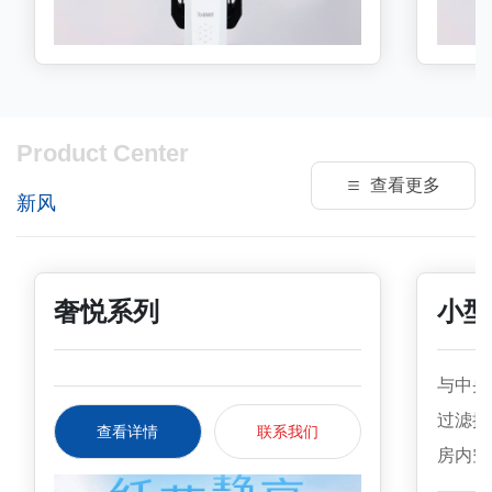
工作压力MPa0.2-1.60.2-1.6水批净水流
高压，
量m3/h4.24.2水批额定总净水量
碳环保
m³100100电源/排污无/无无/无万向连接
有Tur
件无无环境温度℃5-30/5-405-30/5-40耗
洗更彻
材使用周期 ①定期拆洗定期拆洗高x宽x
米，符合
Product Center
深mm398X197X140398X199X140指
型号Avan
查看更多
新风
导价￥66806680产地奥地利奥地利①
MInfini
滤芯可拆洗，手洗或机洗均可，亦可两
滤孔径μm
根滤芯轮替使用。
作压力MPa
奢悦系列
小型
1.00
m³/h3
与中央
m³10
过滤换
有无/
查看详情
联系我们
房内空
动手动
风量的