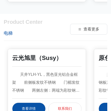
Product Center
查看更多
电梯
云光旭里（Susy）
原色
天井YLH-YL，黑色亚光铝合金框
天井
架 前侧板发纹不锈钢 门楣发纹
钢板浮
不锈钢 两侧左侧：两端为彩纹钢板
彩纹钢
（KB19），中间为镜面不锈钢镀黑钛
+镜面
+镜面饰条 右侧：两端为彩纹钢板
面 地
查看详情
联系我们