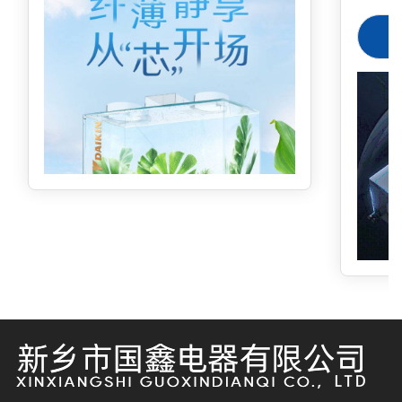
境温度℃5
滤网，
405-3
气。
定期勤
期勤洗
mm278
指导价
￥308
998
国德国
换滤芯
即可保
地水质