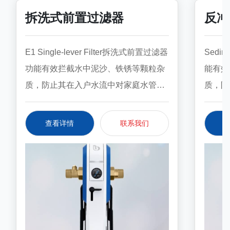
拆洗式前置过滤器
反冲
E1 Single-lever Filter拆洗式前置过滤器
Sedi
功能有效拦截水中泥沙、铁锈等颗粒杂
能有效
质，防止其在入户水流中对家庭水管及
质，防
涉水家电造成危害，为家居水安全保驾
涉水家
护航。特点. 高品质聚丙烯PP滤网通过
护航。
查看详情
联系我们
HACCP（国际食品安全标准）认证；.
HAC
一个手柄关闭水源，每个人都能轻松操
食品级
作；. 30秒内即可完成滤芯更换；. 更换
细菌；.
滤芯无需工具，无溅水；. 滤芯可手洗
洗流速
或机洗；. 配有卫生保险管。型号E1E1
孔径90
管径in3/4''1''过滤孔径μm90-11090-110
1344