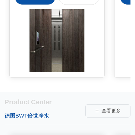
（KB19），中间为镜面不锈钢 后
侧板彩纹钢板（KB19）+镜面不锈
钢 轿门发纹不锈钢 操作盘BC-
T8A1 扶手深色木质直线型（MS-
91） 踢脚板黑色PVC 地板
PVC（YP2013）
Product Center
查看更多
德国BWT倍世净水