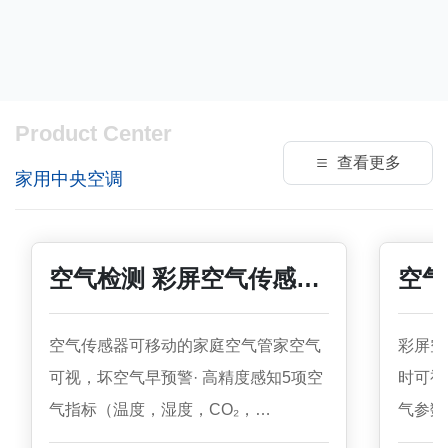
Product Center
查看更多
家用中央空调
空气检测 彩屏空气传感器
空气
可视化
可靠
空气传感器可移动的家庭空气管家空气
彩屏空
可视，坏空气早预警· 高精度感知5项空
时可视
气指标（温度，湿度，CO₂，
气参数
TVOC,PM2.5）· 可追加安装甲醛传感
婴幼儿